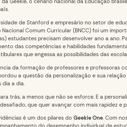
 da Geekie, o cenário nacional da Educação brasil
aís.
idade de Stanford e empresário no setor de educ
Base Nacional Comum Curricular (BNCC) foi um imp
as) estudantes precisam desenvolver ano a ano. P
mento das competências e habilidades fundament
tibulares que engessa as possibilidades das escola
cia da formação de professores e professoras co
abordou a questão da personalização e sua relaçã
 dia a dia
.
ara trás, a menos que não se esforce. E a persona
desafiado, que quer avançar com mais rapidez e pr
vidências é um dos pilares do
Geekie One
. Com nos
companhamento do desempenho individual de estud