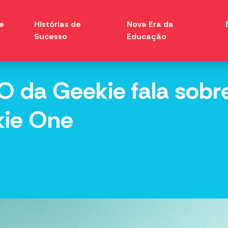
e
Histórias de
Nova Era da
Sucesso
Educação
EO da Geekie fala sobr
kie One