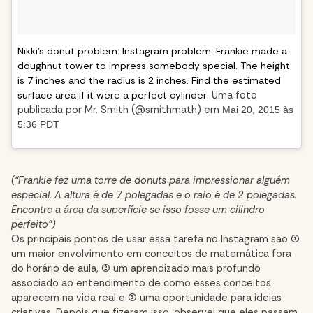
Nikki’s donut problem: Instagram problem: Frankie made a
doughnut tower to impress somebody special. The height
is 7 inches and the radius is 2 inches. Find the estimated
surface area if it were a perfect cylinder
. Uma foto
publicada por Mr. Smith (@smithmath) em
Mai 20, 2015 às
5:36 PDT
(“Frankie fez uma torre de donuts para impressionar alguém
especial. A altura é de 7 polegadas e o raio é de 2 polegadas.
Encontre a área da superfície se isso fosse um cilindro
perfeito”)
Os principais pontos de usar essa tarefa no Instagram são (1)
um maior envolvimento em conceitos de matemática fora
do horário de aula, (2) um aprendizado mais profundo
associado ao entendimento de como esses conceitos
aparecem na vida real e (3) uma oportunidade para ideias
criativas. Depois que fizeram isso, observei que eles passam