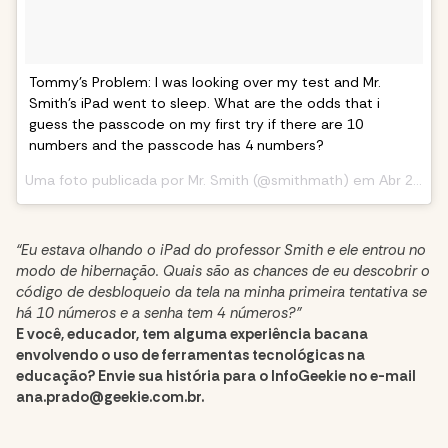
Tommy’s Problem: I was looking over my test and Mr.
Smith’s iPad went to sleep. What are the odds that i
guess the passcode on my first try if there are 10
numbers and the passcode has 4 numbers?
Uma foto publicada por Mr. Smith (@smithmath) em
Abr 24, 2015 às 9:14 PDT
“Eu estava olhando o iPad do professor Smith e ele entrou no
modo de hibernação. Quais são as chances de eu descobrir o
código de desbloqueio da tela na minha primeira tentativa se
há 10 números e a senha tem 4 números?”
E você, educador, tem alguma experiência bacana
envolvendo o uso de ferramentas tecnológicas na
educação? Envie sua história para o InfoGeekie no e-mail
ana.prado@geekie.com.br
.