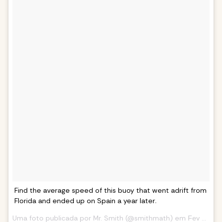
Find the average speed of this buoy that went adrift from
Florida and ended up on Spain a year later
.
Uma foto publicada por Mr. Smith (@smithmath) em
Fev 16, 2014 às 9:51 PST