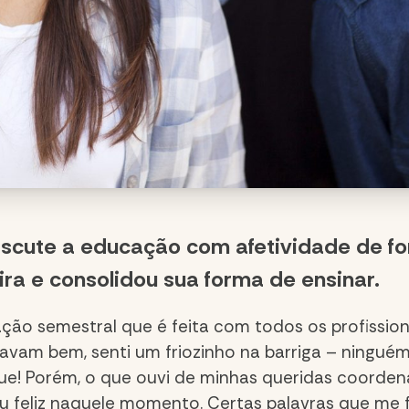
iscute a educação com afetividade de fo
ra e consolidou sua forma de ensinar.
ação semestral que é feita com todos os profission
davam bem, senti um friozinho na barriga – ningué
ue! Porém, o que ouvi de minhas queridas coorden
u feliz naquele momento. Certas palavras que me f