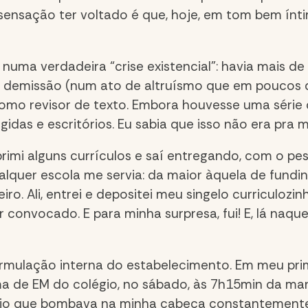
a sensação ter voltado é que, hoje, em tom bem ín
 numa verdadeira “crise existencial”: havia mais d
r demissão (num ato de altruísmo que em poucos d
omo revisor de texto. Embora houvesse uma série
gidas e escritórios. Eu sabia que isso não era pra m
imi alguns currículos e saí entregando, com o 
alquer escola me servia: da maior àquela de fund
eiro. Ali, entrei e depositei meu singelo curriculozi
convocado. E para minha surpresa, fui! E, lá naque
ormulação interna do estabelecimento. Em meu pri
a de EM do colégio, no sábado, às 7h15min da manh
fício que bombava na minha cabeça constantemente: