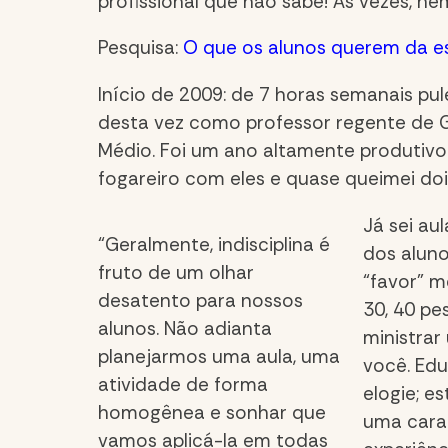
profissional que não sabe! Às vezes, nem
Pesquisa:
O que os alunos querem da e
Início de 2009: de 7 horas semanais pul
desta vez como professor regente de G
Médio. Foi um ano altamente produtivo: 
fogareiro com eles e quase queimei do
Já sei au
“Geralmente, indisciplina é
dos aluno
fruto de um olhar
“favor” m
desatento para nossos
30, 40 pe
alunos. Não adianta
ministra
planejarmos uma aula, uma
você. Edu
atividade de forma
elogie; e
homogênea e sonhar que
uma cara 
vamos aplicá-la em todas