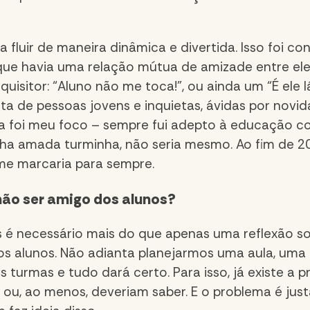
fluir de maneira dinâmica e divertida. Isso foi c
que havia uma relação mútua de amizade entre eles
isitor: “Aluno não me toca!”, ou ainda um “É ele l
ta de pessoas jovens e inquietas, ávidas por novid
 foi meu foco – sempre fui adepto à educação com
a amada turminha, não seria mesmo. Ao fim de 20
me marcaria para sempre.
não ser amigo dos alunos?
 é necessário mais do que apenas uma reflexão sobr
os alunos. Não adianta planejarmos uma aula, um
 turmas e tudo dará certo. Para isso, já existe a
 ou, ao menos, deveriam saber. E o problema é jus