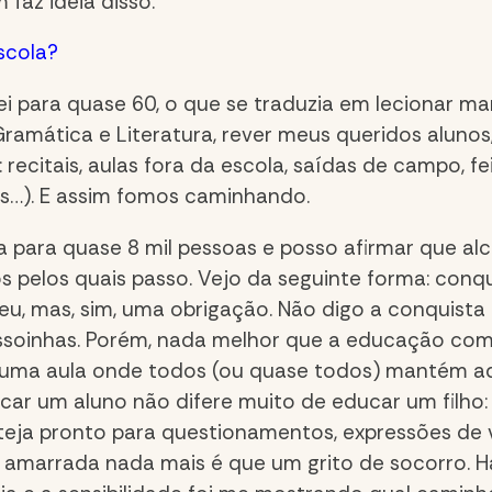
 faz ideia disso.
scola?
ei para quase 60, o que se traduzia em lecionar man
ramática e Literatura, rever meus queridos aluno
recitais, aulas fora da escola, saídas de campo, fe
is…). E assim fomos caminhando.
la para quase 8 mil pessoas e posso afirmar que 
s pelos quais passo. Vejo da seguinte forma: conqu
eu, mas, sim, uma obrigação. Não digo a conquist
ssoinhas. Porém, nada melhor que a educação com
r uma aula onde todos (ou quase todos) mantém ad
car um aluno não difere muito de educar um filho: 
steja pronto para questionamentos, expressões de 
amarrada nada mais é que um grito de socorro. H