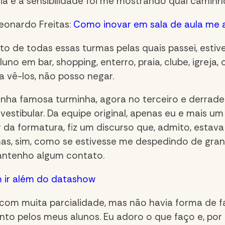
ia e a sensibilidade foi me mostrando qual caminho
eonardo Freitas:
Como inovar em sala de aula me 
o de todas essas turmas pelas quais passei, estiv
luno em bar, shopping, enterro, praia, clube, igreja
a vê-los, não posso negar.
ha famosa turminha, agora no terceiro e derradei
 vestibular. Da equipe original, apenas eu e mais 
a formatura, fiz um discurso que, admito, estava
as, sim, como se estivesse me despedindo de gran
ntenho algum contato.
 ir além do datashow
a com muita parcialidade, mas não havia forma de 
sinto pelos meus alunos. Eu adoro o que faço e, po