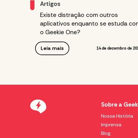
Artigos
Existe distração com outros
aplicativos enquanto se estuda co
o Geekie One?
Leia mais
14 de dezembro de 20
Sobre a Geek
Nossa História
Imprensa
Blog