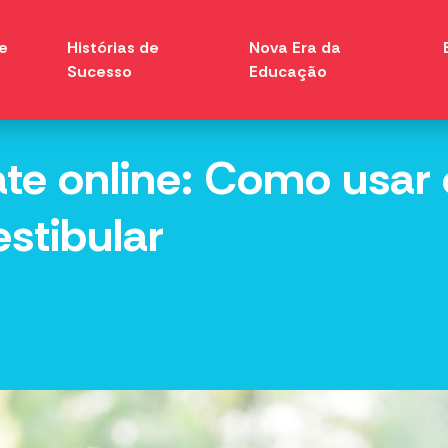
e
Histórias de
Nova Era da
Sucesso
Educação
ate online: Como usar
stibular