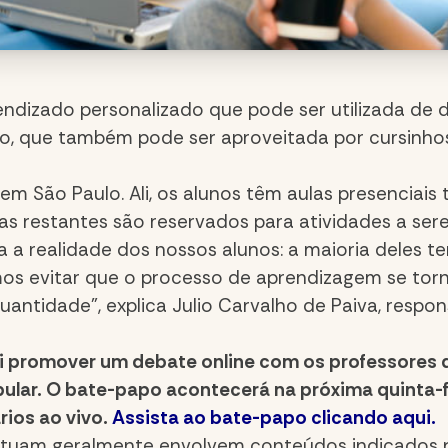
ndizado personalizado que pode ser utilizada de 
so, que também pode ser aproveitada por cursinho
 São Paulo. Ali, os alunos têm aulas presenciais 
ias restantes são reservados para atividades a se
ra a realidade dos nossos alunos: a maioria deles 
os evitar que o processo de aprendizagem se torne
antidade”, explica Julio Carvalho de Paiva, respo
i promover um debate online com os professores d
ular. O bate-papo acontecerá na próxima quinta-f
rios ao vivo.
Assista ao bate-papo clicando aqui.
octuam geralmente envolvem conteúdos indicados