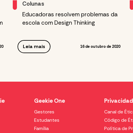
Colunas
Educadoras resolvem problemas da
m
escola com Design Thinking
Leia mais
20
16 de outubro de 2020
ie
Geekie One
Privacida
Gestores
Canal de Éti
Estudantes
Código de Ét
Família
Política de P