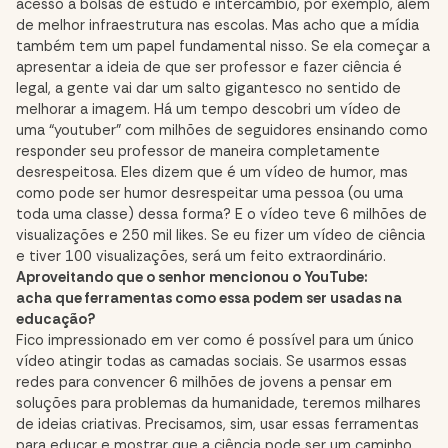
acesso a bolsas de estudo e intercâmbio, por exemplo, além
de melhor infraestrutura nas escolas. Mas acho que a mídia
também tem um papel fundamental nisso. Se ela começar a
apresentar a ideia de que ser professor e fazer ciência é
legal, a gente vai dar um salto gigantesco no sentido de
melhorar a imagem. Há um tempo descobri um vídeo de
uma “youtuber” com milhões de seguidores ensinando como
responder seu professor de maneira completamente
desrespeitosa. Eles dizem que é um vídeo de humor, mas
como pode ser humor desrespeitar uma pessoa (ou uma
toda uma classe) dessa forma? E o vídeo teve 6 milhões de
visualizações e 250 mil likes. Se eu fizer um vídeo de ciência
e tiver 100 visualizações, será um feito extraordinário.
Aproveitando que o senhor mencionou o YouTube:
acha que ferramentas como essa podem ser usadas na
educação?
Fico impressionado em ver como é possível para um único
vídeo atingir todas as camadas sociais. Se usarmos essas
redes para convencer 6 milhões de jovens a pensar em
soluções para problemas da humanidade, teremos milhares
de ideias criativas. Precisamos, sim, usar essas ferramentas
para educar e mostrar que a ciência pode ser um caminho