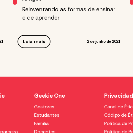
Reinventando as formas de ensinar
e de aprender
Leia mais
21
2 de junho de 2021
ie
Geekie One
Privacida
Gestores
Canal de Éti
Estudantes
Código de Ét
Família
Política de P
parceira
Docentes
Política de P