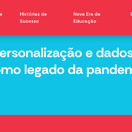
e
Histórias de
Nova Era da
Sucesso
Educação
personalização e dado
omo legado da pande