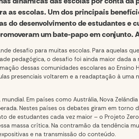
 nas dinâmicas das escolas por conta da 
ra as escolas. Um dos principais benefíc
ias do desenvolvimento de estudantes e cu
 promoveram um bate-papo em conjunto. A
de desafio para muitas escolas. Para aquelas qu
ade pedagógica, o desafio foi ainda maior dada a
ximação dessas comunidades escolares ao Ensino
aulas presenciais voltarem e a readaptação à uma
 mundial. Em países como Austrália, Nova Zelândia 
uperada. Nestes países os debates giram em torno 
o de estudantes cada vez maior – o Projeto Zero,
sa massa crítica. Na contramão da tendência mun
expositivas e na transmissão do conteúdo.