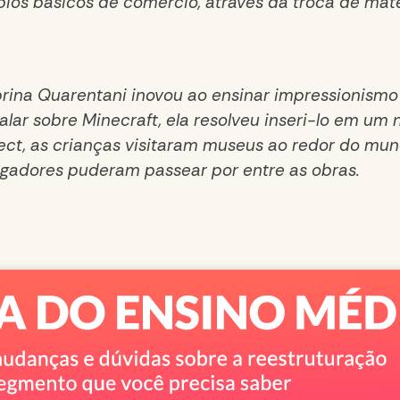
ípios básicos de comércio, através da troca de mat
brina Quarentani inovou ao ensinar impressionismo
lar sobre Minecraft, ela resolveu inseri-lo em um 
ject, as crianças visitaram museus ao redor do mun
ogadores puderam passear por entre as obras.