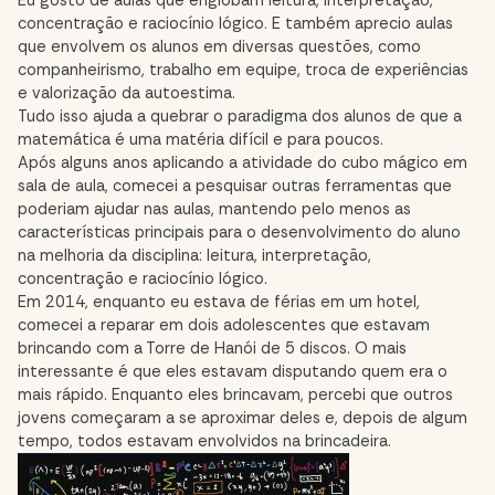
Eu gosto de aulas que englobam leitura, interpretação,
concentração e raciocínio lógico. E também aprecio aulas
que envolvem os alunos em diversas questões, como
companheirismo, trabalho em equipe, troca de experiências
e valorização da autoestima.
Tudo isso ajuda a quebrar o paradigma dos alunos de que a
matemática é uma matéria difícil e para poucos.
Após alguns anos aplicando a atividade do cubo mágico em
sala de aula, comecei a pesquisar outras ferramentas que
poderiam ajudar nas aulas, mantendo pelo menos as
características principais para o desenvolvimento do aluno
na melhoria da disciplina: leitura, interpretação,
concentração e raciocínio lógico.
Em 2014, enquanto eu estava de férias em um hotel,
comecei a reparar em dois adolescentes que estavam
brincando com a Torre de Hanói de 5 discos. O mais
interessante é que eles estavam disputando quem era o
mais rápido. Enquanto eles brincavam, percebi que outros
jovens começaram a se aproximar deles e, depois de algum
tempo, todos estavam envolvidos na brincadeira.