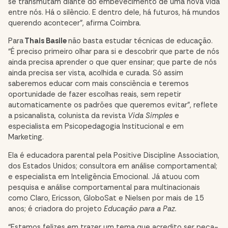
se transmutam diante do embevecimento de uma nova vida
entre nós. Há o silêncio. E dentro dele, há futuros, há mundos
querendo acontecer”, afirma Coimbra.
Para
Thais Basile
não basta estudar técnicas de educação.
“É preciso primeiro olhar para si e descobrir que parte de nós
ainda precisa aprender o que quer ensinar; que parte de nós
ainda precisa ser vista, acolhida e curada. Só assim
saberemos educar com mais consciência e teremos
oportunidade de fazer escolhas reais, sem repetir
automaticamente os padrões que queremos evitar”, reflete
a psicanalista, colunista da revista
Vida Simples
e
especialista em Psicopedagogia Institucional e em
Marketing.
Ela é educadora parental pela Positive Discipline Association,
dos Estados Unidos; consultora em análise comportamental;
e especialista em Inteligência Emocional. Já atuou com
pesquisa e análise comportamental para multinacionais
como Claro, Ericsson, GloboSat e Nielsen por mais de 15
anos; é criadora do projeto
Educação para a Paz.
“Estamos felizes em trazer um tema que acredito ser peça-