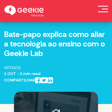
Skip
to
content
Bate-papo explica como aliar
a tecnologia ao ensino com o
Geekie Lab
ARTIGOS
1 OUT
- 2 min read
COMPARTILHAR