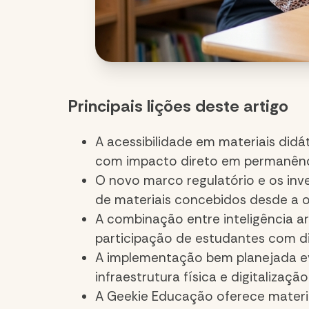
Principais lições deste artigo
A acessibilidade em materiais didá
com impacto direto em permanênc
O novo marco regulatório e os in
de materiais concebidos desde a or
A combinação entre inteligência art
participação de estudantes com di
A implementação bem planejada ev
infraestrutura física e digitalizaçã
A Geekie Educação oferece material