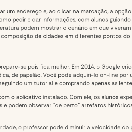
tar um endereço e, ao clicar na marcação, a opção “
como pedir e dar informações, com alunos guiando 
teratura podem mostrar o cenário em que viveram 
 composição de cidades em diferentes pontos do 
prepare-se
pois
fica melhor. Em 2014, o Google cr
ndica, de papelão. Você pode adquiri-lo on-line po
o seguindo um
tutorial
e comprando apenas as lente
com o aplicativo instalado
. C
om ele, os alunos ex
s e
podem observar “de perto” artefatos histórico
dade, o professor pode diminuir a velocidade do