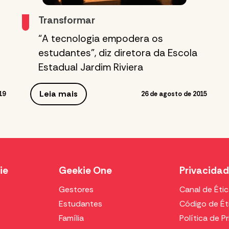
Transformar
“A tecnologia empodera os
estudantes”, diz diretora da Escola
Estadual Jardim Riviera
Leia mais
19
26 de agosto de 2015
ie
Geekie One
Privacida
Gestores
Canal de Éti
Estudantes
Código de Ét
Família
Política de P