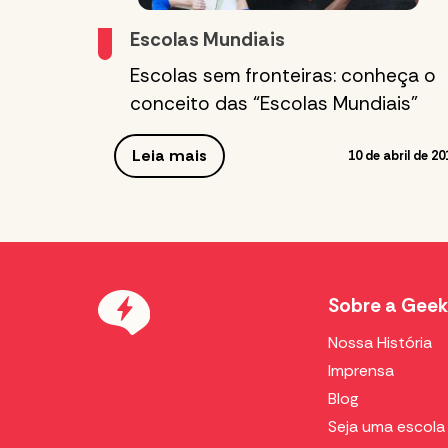
Escolas Mundiais
Escolas sem fronteiras: conheça o
conceito das “Escolas Mundiais”
Leia mais
10 de abril de 20
Sobre a Geek
Nossa História
Imprensa
Blog
Seja uma escola 