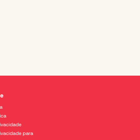
de
ca
ica
rivacidade
rivacidade para