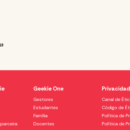
18
ie
Geekie One
Privacida
Gestores
Canal de Éti
Estudantes
Código de Ét
Família
Política de P
parceira
Docentes
Política de P