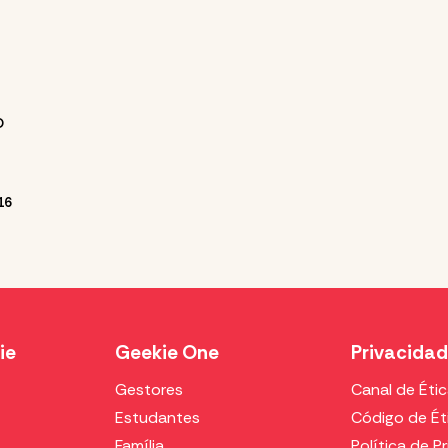
o
16
ie
Geekie One
Privacida
Gestores
Canal de Éti
Estudantes
Código de Ét
Família
Política de P