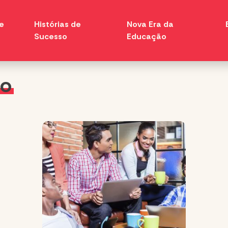
e
Histórias de
Nova Era da
Sucesso
Educação
ro