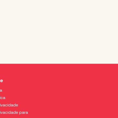
de
ca
ica
rivacidade
rivacidade para