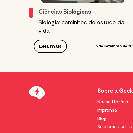
Ciências Biológicas
Biologia: caminhos do estudo da
vida
Leia mais
3 de setembro de 20
Sobre a Geek
Nossa História
Imprensa
Blog
Seja uma escola 