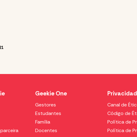
21
ie
Geekie One
Privacida
Gestores
Canal de Éti
Estudantes
Código de Ét
Família
Política de P
parceira
Docentes
Política de P