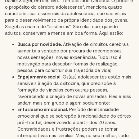
Daniel Siegel, em seu livro “Tempestade Cerebral: O poder e
o propósito do cérebro adolescente”, menciona quatro
características essenciais da adolescência, que são vitais
para o desenvolvimento da própria identidade dos jovens.
Siegel as chama de “essências”. São elas que, quando
adultos, conservam a mente em boa forma. Aqui estão:
Busca por novidade.
Ativação de circuitos cerebrais
aumenta a vontade por procura de recompensas,
novas sensações, novas experiências. Tudo isso é
motivação para descobrir formas de realização
pessoal para construir sua trajetória de vida;
Engajamento social.
Os(as) adolescentes estão mais
sensíveis à ação da oxitocina, que predispõe à
formação de vínculos com outras pessoas,
favorecendo a criação de novas amizades. Eles e elas
andam mais em grupo e agem socialmente;
Entusiasmo emocional.
Período de intensidade
emocional que se sobrepõe à racionalidade do córtex
pré-frontal, desenvolvido a partir dos 20 anos.
Contrariedades e frustrações podem se tornar
intempestivas nas famílias. Mas, no seu melhor, todo