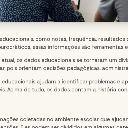
educacionais
, como notas, frequência, resultados
burocráticos, essas informações são ferramentas e
 atual, os
dados educacionais
se tornaram um divi
r, pois orientam decisões pedagógicas, administrat
 educacionais
ajudam a identificar problemas e 
eis. Acima de tudo, os dados contam a história con
?
rmações coletadas no ambiente escolar que aju
mensões. Eles podem ser divididos em algumas categ