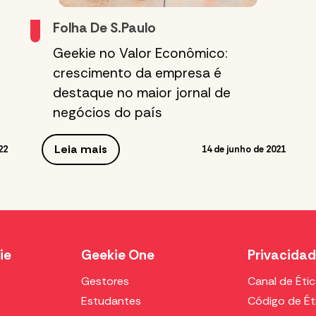
Folha De S.Paulo
Geekie no Valor Econômico:
crescimento da empresa é
destaque no maior jornal de
negócios do país
Leia mais
22
14 de junho de 2021
ie
Geekie One
Privacida
Gestores
Canal de Éti
Estudantes
Código de Ét