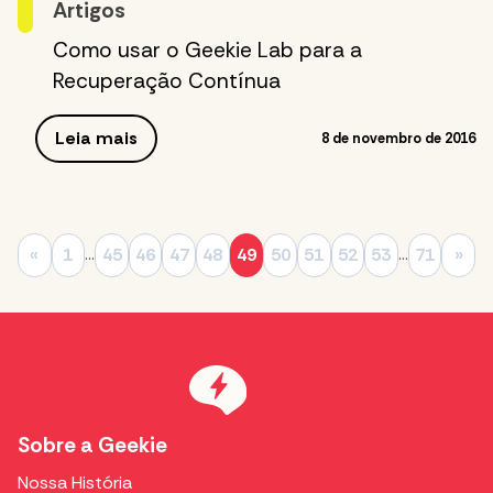
Artigos
Como usar o Geekie Lab para a
Recuperação Contínua
Leia mais
8 de novembro de 2016
«
1
45
46
47
48
49
50
51
52
53
71
»
…
…
Sobre a Geekie
Nossa História